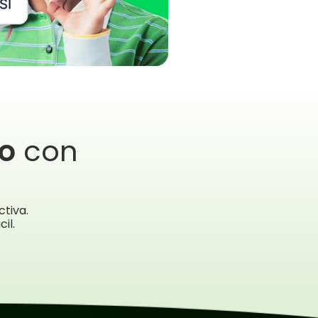
o
 con 
tiva. 
il.