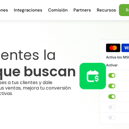
ones
Integraciones
Comisión
Partners
Recursos
R
Dale a tus clientes la 
 que buscan
s a tus clientes y dale 
us ventas, mejora tu conversión 
tivas.