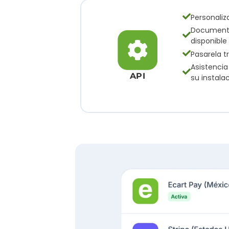
Personaliz
Documenta
disponible
Pasarela t
Asistencia
API
su instala