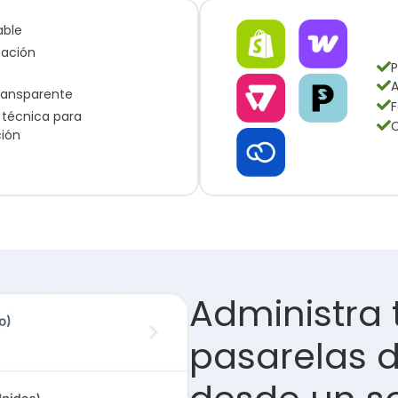
able
ción 
P
A
ransparente
F
 técnica para 
C
ción
Administra 
pasarelas d