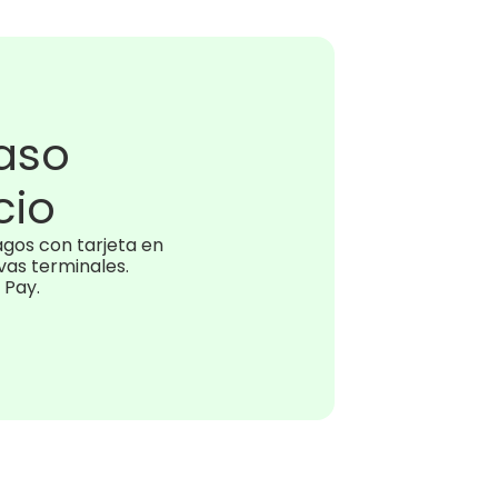
paso
cio
os con tarjeta en 
as terminales. 
 Pay.